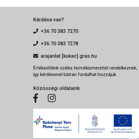
Kérdése van?
+36 70 383 7270
+36 70 383 7278
arajanlat [kukac] gras.hu
Értékesítőink széles termékismerettel rendelkeznek,
így kérdéseivel bátran fordulhat hozzájuk.
Közösségi oldalaink