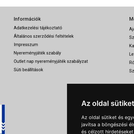
Információk
M
Adatkezelési tájékoztató
Aj
Általános szerződési feltételek
Sz
Impresszum
Ka
Nyereményjáték szabály
Le
Outlet nap nyereményjáték szabályzat
Ró
Süti beállítások
Sz
Az oldal sütike
Az oldal sütiket és e
javítsa a böngészési é
és célzott hirdetéseket