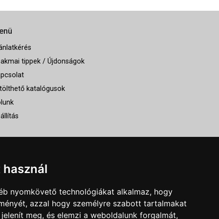
enü
ánlatkérés
akmai tippek / Újdonságok
pcsolat
tölthető katalógusok
lunk
állítás
t használ
gyéb nyomkövető technológiákat alkalmaz, hogy
lményét, azzal hogy személyre szabott tartalmakat
 jelenít meg, és elemzi a weboldalunk forgalmát,