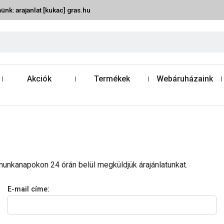
ünk: arajanlat [kukac] gras.hu
Akciók
Termékek
Webáruházaink
s munkanapokon 24 órán belül megküldjük árajánlatunkat.
E-mail címe: