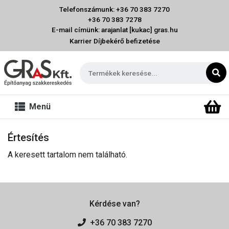
Telefonszámunk: +36 70 383 7270
+36 70 383 7278
E-mail címünk: arajanlat [kukac] gras.hu
Karrier
Díjbekérő befizetése
Menü
Értesítés
A keresett tartalom nem található.
Kérdése van?
+36 70 383 7270