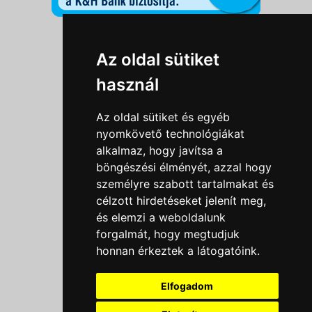
Információk
Az oldal sütiket
Adatkezelési tájékoztató
használ
Általános szerződési feltételek
Impresszum
Az oldal sütiket és egyéb
Nyereményjáték szabály
nyomkövető technológiákat
alkalmaz, hogy javítsa a
Outlet nap nyereményjáték szabályzat
böngészési élményét, azzal hogy
Süti beállítások
személyre szabott tartalmakat és
célzott hirdetéseket jelenít meg,
Menü
és elemzi a weboldalunk
forgalmát, hogy megtudjuk
Ajánlatkérés
honnan érkeztek a látogatóink.
Szakmai tippek / Újdonságok
Kapcsolat
Elfogadom
Letölthető katalógusok
Rólunk