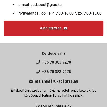
e-mail: budapest@gras.hu
Nyitvatartási idő: H-P: 7.00-16.00, Szo: 7.00-13.00
Ajánlatkérés
Kérdése van?
+36 70 383 7270
+36 70 383 7278
arajanlat [kukac] gras.hu
Értékesítőink széles termékismerettel rendelkeznek, így
kérdéseivel bátran fordulhat hozzájuk.
Közösségi oldalaink