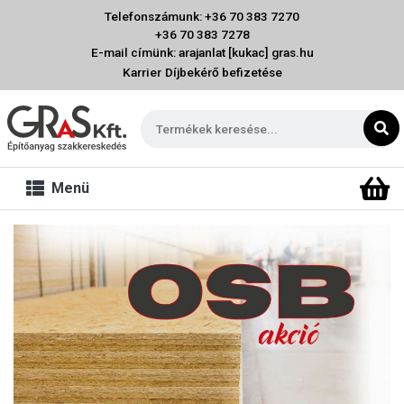
Telefonszámunk: +36 70 383 7270
+36 70 383 7278
E-mail címünk: arajanlat [kukac] gras.hu
Karrier
Díjbekérő befizetése
Menü