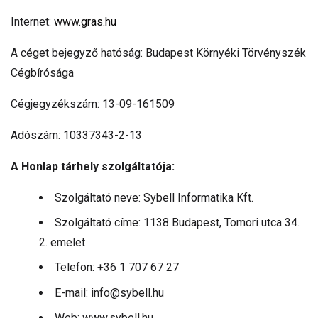
Internet:
www.gras.hu
A céget bejegyző hatóság: Budapest Környéki Törvényszék
Cégbírósága
Cégjegyzékszám: 13-09-161509
Adószám: 10337343-2-13
A Honlap tárhely szolgáltatója:
Szolgáltató neve: Sybell Informatika Kft.
Szolgáltató címe: 1138 Budapest, Tomori utca 34.
2. emelet
Telefon: +36 1 707 67 27
E-mail: info@sybell.hu
Web: www.sybell.hu