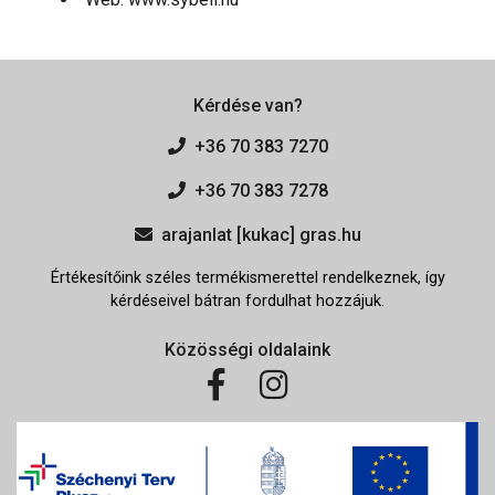
Kérdése van?
+36 70 383 7270
+36 70 383 7278
arajanlat [kukac] gras.hu
Értékesítőink széles termékismerettel rendelkeznek, így
kérdéseivel bátran fordulhat hozzájuk.
Közösségi oldalaink