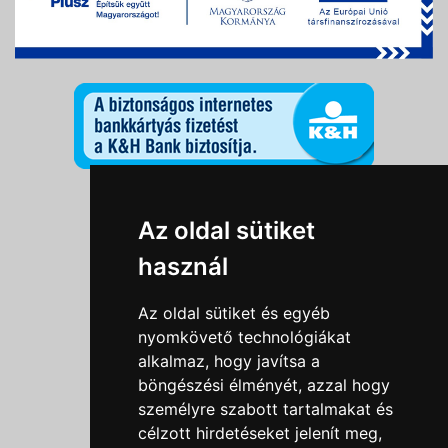
Információk
Az oldal sütiket
Adatkezelési tájékoztató
használ
Általános szerződési feltételek
Impresszum
Az oldal sütiket és egyéb
Nyereményjáték szabály
nyomkövető technológiákat
alkalmaz, hogy javítsa a
Outlet nap nyereményjáték szabályzat
böngészési élményét, azzal hogy
Süti beállítások
személyre szabott tartalmakat és
célzott hirdetéseket jelenít meg,
Menü