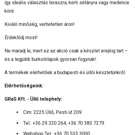
így ideális választás teraszra, kerti sétányra vagy medence
köré.
Kiváló minőség, verhetetlen áron!
Érdeklődj most!
Ne maradj le, mert ez az akció csak a készlet erejéig tart –
és a legjobb burkolólapok gyorsan fogynak!
A termékek elérhetőek a budapesti és üllői készletünkről.
Elérhetőségeink:
GRaS Kft. - Üllő telephely:
Cím: 2225 Üllő, Pesti út 209.
Tel.: +36 29 320 264, +36 70 383 7279
Webshop Tel.: +36 70 533 3000