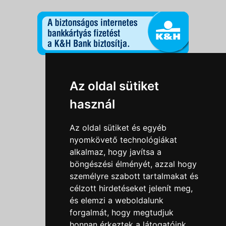
Információk
Az oldal sütiket
Adatkezelési tájékoztató
használ
Általános szerződési feltételek
Impresszum
Az oldal sütiket és egyéb
Nyereményjáték szabály
nyomkövető technológiákat
alkalmaz, hogy javítsa a
Outlet nap nyereményjáték szabályzat
böngészési élményét, azzal hogy
Süti beállítások
személyre szabott tartalmakat és
célzott hirdetéseket jelenít meg,
Menü
és elemzi a weboldalunk
Ajánlatkérés
forgalmát, hogy megtudjuk
honnan érkeztek a látogatóink.
Szakmai tippek / Újdonságok