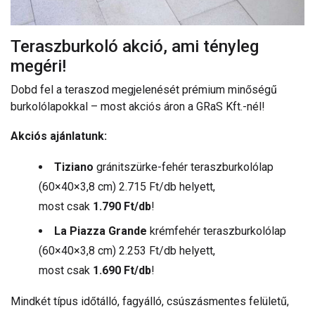
Teraszburkoló akció, ami tényleg
megéri!
Dobd fel a teraszod megjelenését prémium minőségű
burkolólapokkal – most akciós áron a GRaS Kft.-nél!
Akciós ajánlatunk:
Tiziano
gránitszürke-fehér teraszburkolólap
(60×40×3,8 cm) 2.715 Ft/db helyett,
most csak
1.790 Ft/db
!
La Piazza Grande
krémfehér teraszburkolólap
(60×40×3,8 cm) 2.253 Ft/db helyett,
most csak
1.690 Ft/db
!
Mindkét típus időtálló, fagyálló, csúszásmentes felületű,