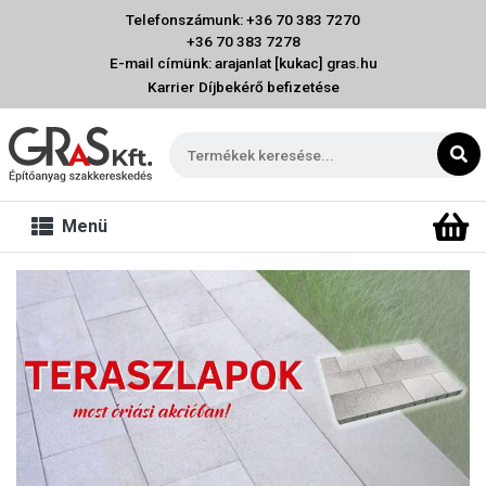
Telefonszámunk: +36 70 383 7270
+36 70 383 7278
E-mail címünk: arajanlat [kukac] gras.hu
Karrier
Díjbekérő befizetése
Menü