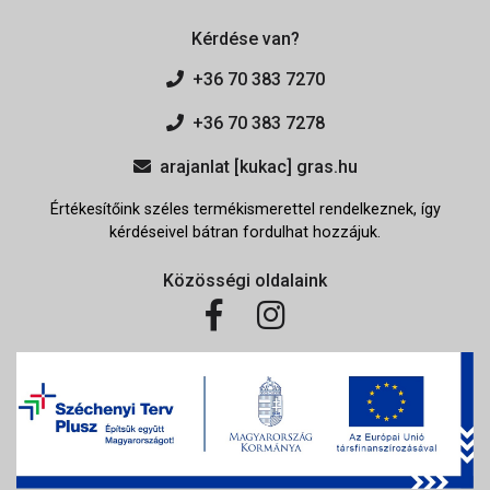
Kérdése van?
+36 70 383 7270
+36 70 383 7278
arajanlat [kukac] gras.hu
Értékesítőink széles termékismerettel rendelkeznek, így
kérdéseivel bátran fordulhat hozzájuk.
Közösségi oldalaink