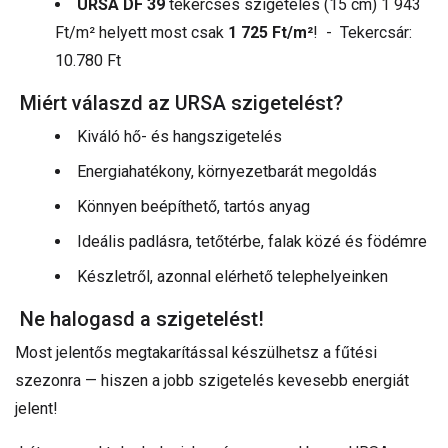
URSA DF 39
tekercses szigetelés (15 cm) 1 943
Ft/m² helyett most csak
1 725 Ft/m²
! - Tekercsár:
10.780 Ft
Miért válaszd az URSA szigetelést?
Kiváló hő- és hangszigetelés
Energiahatékony, környezetbarát megoldás
Könnyen beépíthető, tartós anyag
Ideális padlásra, tetőtérbe, falak közé és födémre
Készletről, azonnal elérhető telephelyeinken
Ne halogasd a szigetelést!
Most jelentős megtakarítással készülhetsz a fűtési
szezonra — hiszen a jobb szigetelés kevesebb energiát
jelent!