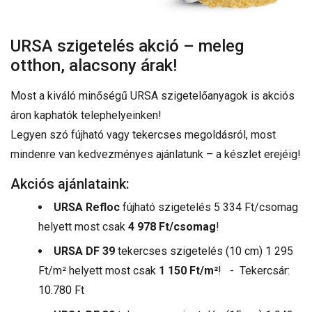
URSA szigetelés akció – meleg
otthon, alacsony árak!
Most a kiváló minőségű URSA szigetelőanyagok is akciós
áron kaphatók telephelyeinken!
Legyen szó fújható vagy tekercses megoldásról, most
mindenre van kedvezményes ajánlatunk – a készlet erejéig!
Akciós ajánlataink:
URSA Refloc
fújható szigetelés 5 334 Ft/csomag
helyett most csak
4 978 Ft/csomag
!
URSA DF 39
tekercses szigetelés (10 cm) 1 295
Ft/m² helyett most csak
1 150 Ft/m²
! - Tekercsár:
10.780 Ft