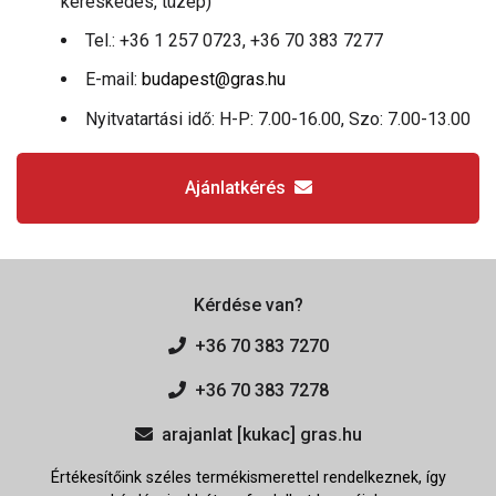
kereskedés, tüzép)
Tel.: +36 1 257 0723, +36 70 383 7277
E-mail:
budapest@gras.hu
Nyitvatartási idő: H-P: 7.00-16.00, Szo: 7.00-13.00
Ajánlatkérés
Kérdése van?
+36 70 383 7270
+36 70 383 7278
arajanlat [kukac] gras.hu
Értékesítőink széles termékismerettel rendelkeznek, így