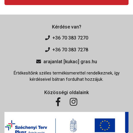
Kérdése van?
+36 70 383 7270
+36 70 383 7278
arajanlat [kukac] gras.hu
Értékesítőink széles termékismerettel rendelkeznek, így
kérdéseivel bátran fordulhat hozzájuk.
Közösségi oldalaink