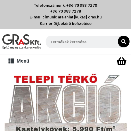
Telefonszámunk: +36 70 383 7270
+36 70 383 7278
E-mail címünk: arajanlat [kukac] gras.hu
Karrier
Díjbekérő befizetése
Menü