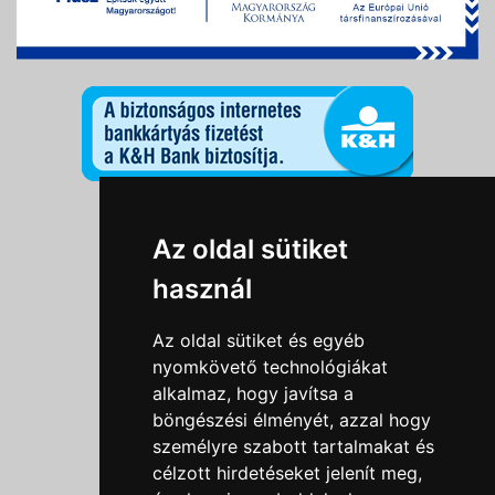
Információk
Az oldal sütiket
Adatkezelési tájékoztató
használ
Általános szerződési feltételek
Impresszum
Az oldal sütiket és egyéb
Nyereményjáték szabály
nyomkövető technológiákat
alkalmaz, hogy javítsa a
Outlet nap nyereményjáték szabályzat
böngészési élményét, azzal hogy
Süti beállítások
személyre szabott tartalmakat és
célzott hirdetéseket jelenít meg,
Menü