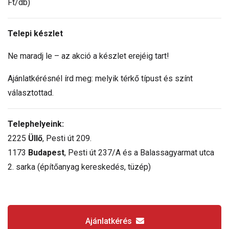
Ft/db)
Telepi készlet
Ne maradj le – az akció a készlet erejéig tart!
Ajánlatkérésnél írd meg: melyik térkő típust és színt
választottad.
Telephelyeink:
2225
Üllő
, Pesti út 209.
1173
Budapest
, Pesti út 237/A és a Balassagyarmat utca
2. sarka (építőanyag kereskedés, tüzép)
Ajánlatkérés